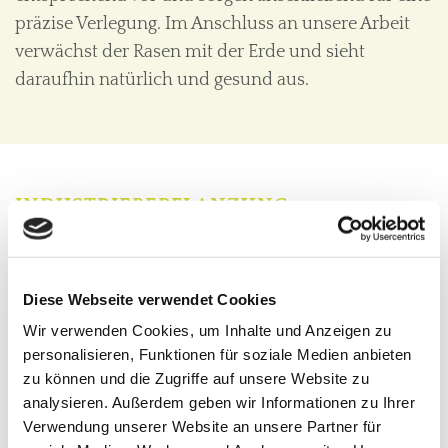
präzise Verlegung. Im Anschluss an unsere Arbeit
verwächst der Rasen mit der Erde und sieht
daraufhin natürlich und gesund aus.
INDUSTRIEBEPFLANZUNG
Die richtigen Pflanzen sorgen für einen
freundlichen Anblick rund um Ihren Betrieb. Wir
Diese Webseite verwendet Cookies
wählen die zu Ihrem Gebäude passenden Pflanzen
Wir verwenden Cookies, um Inhalte und Anzeigen zu
aus und machen aus Ihrem Außenbereich einen
personalisieren, Funktionen für soziale Medien anbieten
einladend gestalteten Ort, der zum Beispiel zur
zu können und die Zugriffe auf unsere Website zu
Erholung während der Mittagspause genutzt
analysieren. Außerdem geben wir Informationen zu Ihrer
werden kann.
Verwendung unserer Website an unsere Partner für